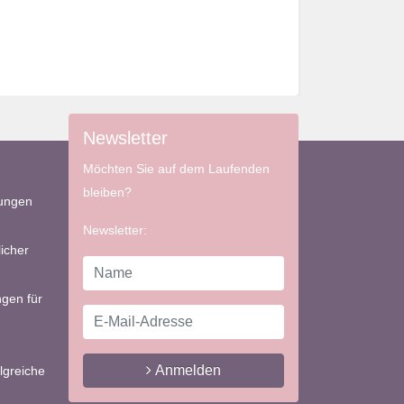
Newsletter
Möchten Sie auf dem Laufenden
bleiben?
bungen
Newsletter:
icher
gen für
Anmelden
lgreiche