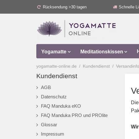
Rücksendung >30 tagen
Schnelle Li
Yogamatte
Meditationskissen
yogamatte-online.de
Kundendienst
Versandinf
Kundendienst
AGB
V
Datenschutz
Die
FAQ Manduka eKO
Pak
FAQ Manduka PRO und PROlite
Glossar
Wir
Impressum