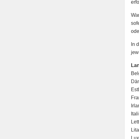
erf
War
sof
ode
In 
jew
Lan
Bel
Dän
Est
Fra
Irl
Ita
Let
Lit
Lux