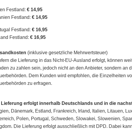
lien Festland:
€ 14,95
nien Festland:
€ 14,95
tugal Festland:
€ 16,95
land Festland:
€ 16,95
rsandkosten
(inklusive gesetzliche Mehrwertsteuer)
ofern die Lieferung in das Nicht-EU-Ausland erfolgt, können we
den zu zahlen sein, jedoch nicht an den Anbieter, sondern an di
uerbehörden. Dem Kunden wird empfohlen, die Einzelheiten vor 
uerbehörden zu erfragen.
 Lieferung erfolgt innerhalb Deutschlands und in die nach
gien, Dänemark, Estland, Frankreich, Irland, Italien, Litauen,
erreich, Polen, Portugal, Schweden, Slowakei, Slowenien, Spa
gdom. Die Lieferung erfolgt ausschließlich mit DPD. Dabei kan