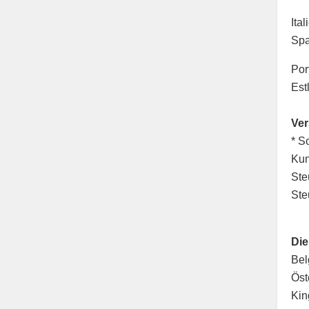
Ita
Spa
Por
Est
Ve
* S
Kun
Ste
Ste
Die
Bel
Öst
Kin