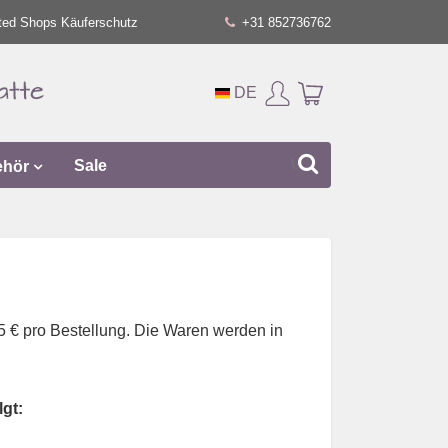
ted Shops Käuferschutz
+31 852736762
DE
ehör
Sale
5 € pro Bestellung. Die Waren werden in
gt: