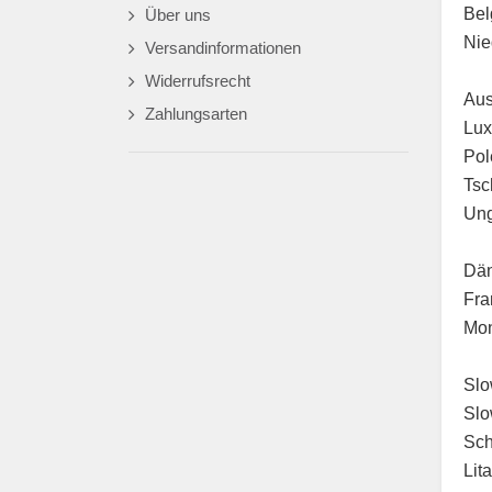
Bel
Über uns
Nie
Versandinformationen
Widerrufsrecht
Aus
Zahlungsarten
Lu
Pol
Tsc
Un
Dän
Fra
Mo
Slo
Slo
Sch
Lit