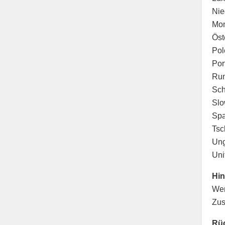
Nie
Mon
Öst
Pol
Por
Rum
Sch
Slo
Spa
Tsc
Ung
Uni
Hin
Wen
Zus
Rü