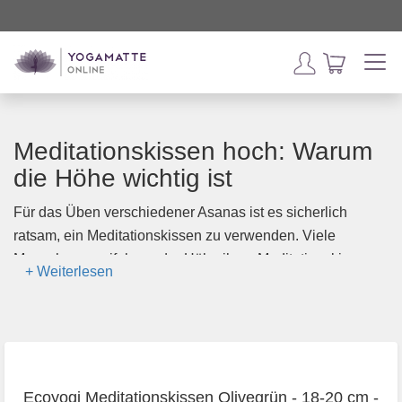
Meditationskissen hoch: Warum
die Höhe wichtig ist
Für das Üben verschiedener Asanas ist es sicherlich
ratsam, ein Meditationskissen zu verwenden. Viele
Menschen zweifeln an der Höhe ihres Meditationskissens
und wollen wissen, was zu ihnen passt. Meditationskissen:
hoch von 18 bis 21 cm oder niedriger von z.B. 13 cm? In
diesem Artikel sprechen wir über die Verwendung von
Meditationskissen und sagen Ihnen auch, ob Sie ein hohes
oder ein niedriges Meditationskissen benötigen.
Ecoyogi Meditationskissen Olivegrün - 18-20 cm -