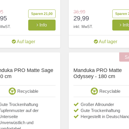
95
36,99
Sparen 21,00
Sparen 
,95
29,99
Info
Inf
. MwST.
inkl. MwST.
Auf lager
Auf lager
S
duka PRO Matte Sage
Manduka PRO Matte
80 cm
Odyssey - 180 cm
Recyclable
Recyclable
Gute Trockenhaftung
Großer Allrounder
Tupfenmuster auf der
Gute Trockenhaftung
Unterseite
Hergestellt in Deutschlan
Unverwüstlich und
komfortabel