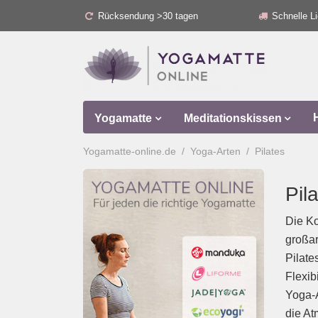
Rücksendung >30 tagen
Schnelle Li
Yogamatte
Meditationskissen
Yogamatte-online.de
Yoga-Arten
Pilates
Pil
Die Ko
großar
Pilate
Flexib
Yoga-A
die At