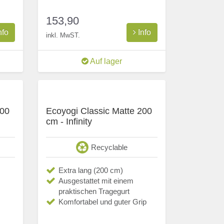
153,90
nfo
Info
inkl. MwST.
Auf lager
200
Ecoyogi Classic Matte 200
cm - Infinity
Recyclable
Extra lang (200 cm)
Ausgestattet mit einem
praktischen Tragegurt
Komfortabel und guter Grip