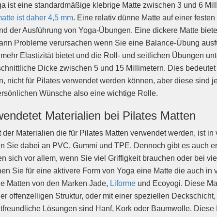
a ist eine standardmäßige klebrige Matte zwischen 3 und 6 Mill
tte ist daher 4,5 mm
. Eine relativ dünne Matte auf einer feste
d der Ausführung von Yoga-Übungen. Eine dickere Matte bietet 
ann Probleme verursachen wenn Sie eine Balance-Übung ausführe
 mehr Elastizität bietet und die Roll- und seitlichen Übungen unte
chnittliche Dicke zwischen 5 und 15 Millimetern. Dies bedeutet 
, nicht für Pilates verwendet werden können, aber diese sind j
ersönlichen Wünsche also eine wichtige Rolle.
endetet Materialien bei Pilates Matten
t der Materialien die für Pilates Matten verwendet werden, ist i
n Sie dabei an PVC, Gummi und TPE. Dennoch gibt es auch erh
n sich vor allem, wenn Sie viel Griffigkeit brauchen oder bei 
en Sie für eine aktivere Form von Yoga eine Matte die auch in v
ie Matten von den Marken Jade,
Liforme
und Ecoyogi. Diese Mat
ner offenzelligen Struktur, oder mit einer speziellen Deckschicht
freundliche Lösungen sind Hanf, Kork oder Baumwolle. Diese M