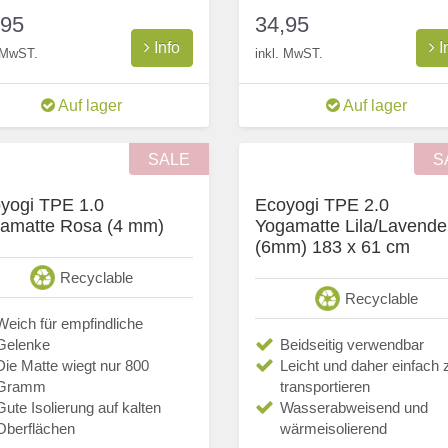
,95
34,95
Info
I
. MwST.
inkl. MwST.
Auf lager
Auf lager
SALE
S
yogi TPE 1.0
Ecoyogi TPE 2.0
amatte Rosa (4 mm)
Yogamatte Lila/Lavende
(6mm) 183 x 61 cm
Recyclable
Recyclable
Weich für empfindliche
Gelenke
Beidseitig verwendbar
Die Matte wiegt nur 800
Leicht und daher einfach 
Gramm
transportieren
Gute Isolierung auf kalten
Wasserabweisend und
Oberflächen
wärmeisolierend