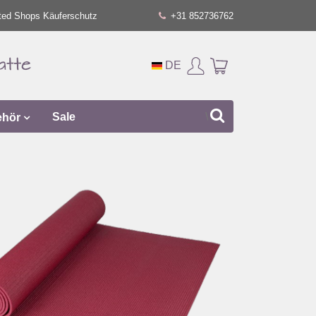
ted Shops Käuferschutz
+31 852736762
DE
ehör
Sale