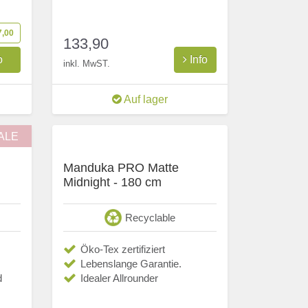
7,00
133,90
o
Info
inkl. MwST.
Auf lager
ALE
Manduka PRO Matte
Midnight - 180 cm
Recyclable
Öko-Tex zertifiziert
Lebenslange Garantie.
d
Idealer Allrounder