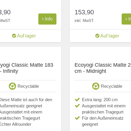
3,90
153,90
Info
I
. MwST.
inkl. MwST.
Auf lager
Auf lager
yogi Classic Matte 183
Ecoyogi Classic Matte 
 Infinity
cm - Midnight
Recyclable
Recyclable
Diese Matte ist auch für den
Extra lang: 200 cm
Außeneinsatz geeignet
Ausgestattet mit einem
Ausgestattet mit einem
praktischen Tragegurt
praktischen Tragegurt
Für den Außeneinsatz
Echter Allrounder
geeignet