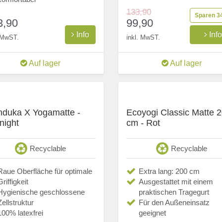
133,90
Sparen 3
3,90
99,90
Info
Inf
. MwST.
inkl. MwST.
Auf lager
Auf lager
duka X Yogamatte -
Ecoyogi Classic Matte 
night
cm - Rot
Recyclable
Recyclable
Raue Oberfläche für optimale
Extra lang: 200 cm
Griffigkeit
Ausgestattet mit einem
Hygienische geschlossene
praktischen Tragegurt
Zellstruktur
Für den Außeneinsatz
100% latexfrei
geeignet