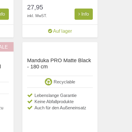
27,95
nfo
Info
inkl. MwST.
Auf lager
ALE
Manduka PRO Matte Black
l
- 180 cm
Recyclable
Lebenslange Garantie
Keine Abfallprodukte
zu
Auch für den Außeneinsatz