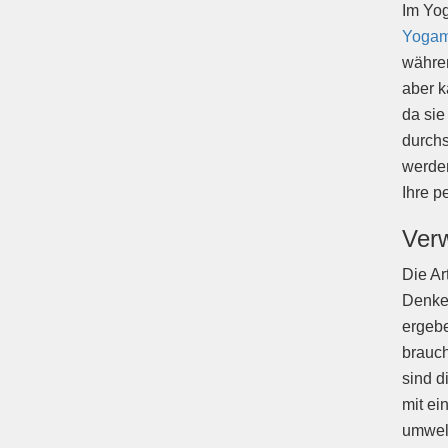
Im Yog
Yogama
währen
aber k
da sie
durchs
werden
Ihre p
Verw
Die Ar
Denke
ergebe
brauch
sind d
mit ei
umwelt