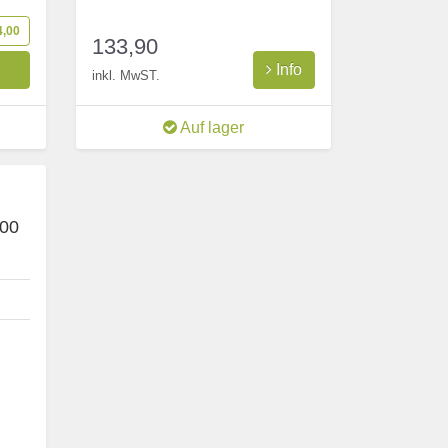
4,00
133,90
o
Info
inkl. MwST.
Auf lager
200