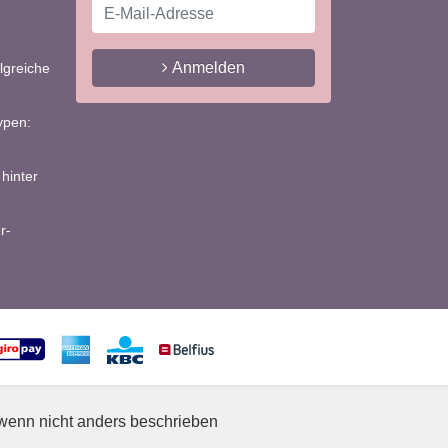
Anmelden
lgreiche
ypen:
hinter
r-
, wenn nicht anders beschrieben