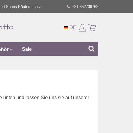
ted Shops Käuferschutz
+31 852736762
DE
ehör
Sale
e unten und lassen Sie uns sie auf unserer