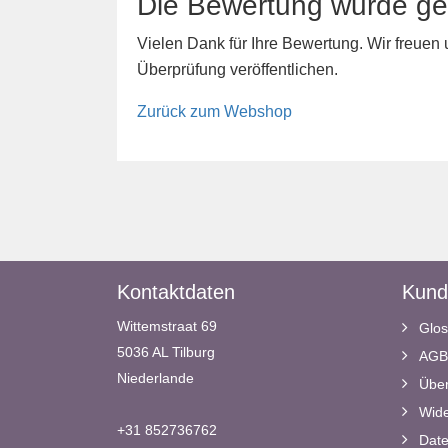
Die Bewertung wurde ge
Vielen Dank für Ihre Bewertung. Wir freuen
Überprüfung veröffentlichen.
Zurück zum Webshop
Kontaktdaten
Kund
Wittemstraat 69
Glos
5036 AL Tilburg
AGB
Niederlande
Über
Wide
+31 852736762
Date