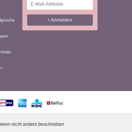
Anmelden
lgreiche
ypen:
hinter
r-
, wenn nicht anders beschrieben