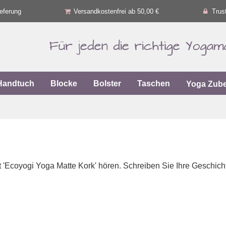
eferung
Versandkostenfrei ab 50,00 €
Trus
Handtuch
Blocke
Bolster
Taschen
Yoga Zub
 'Ecoyogi Yoga Matte Kork' hören. Schreiben Sie Ihre Geschicht