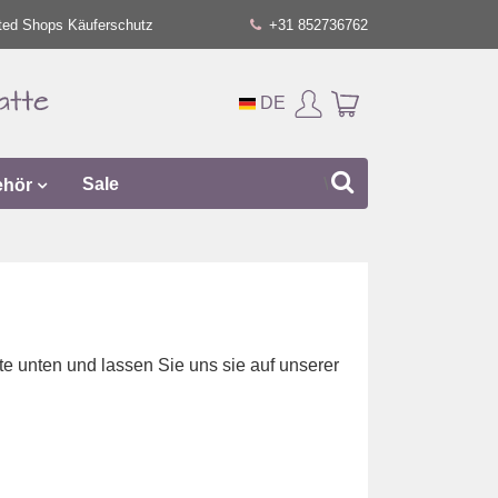
ted Shops Käuferschutz
+31 852736762
DE
ehör
Sale
e unten und lassen Sie uns sie auf unserer