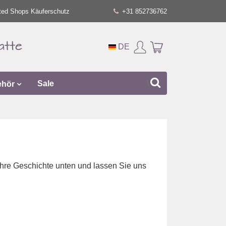
ted Shops Käuferschutz
+31 852736762
DE
ehör
Sale
 Ihre Geschichte unten und lassen Sie uns