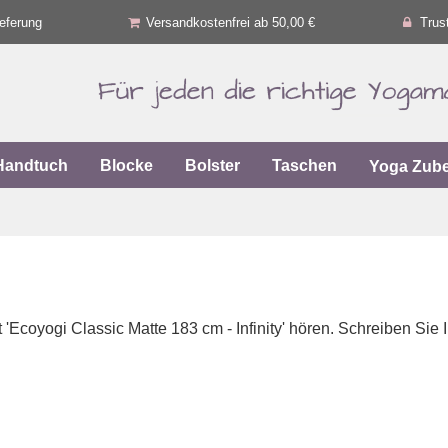
eferung
Versandkostenfrei ab 50,00 €
Trus
Handtuch
Blocke
Bolster
Taschen
Yoga Zub
'Ecoyogi Classic Matte 183 cm - Infinity' hören. Schreiben Sie