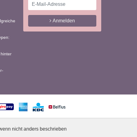
Anmelden
lgreiche
ypen:
hinter
r-
, wenn nicht anders beschrieben