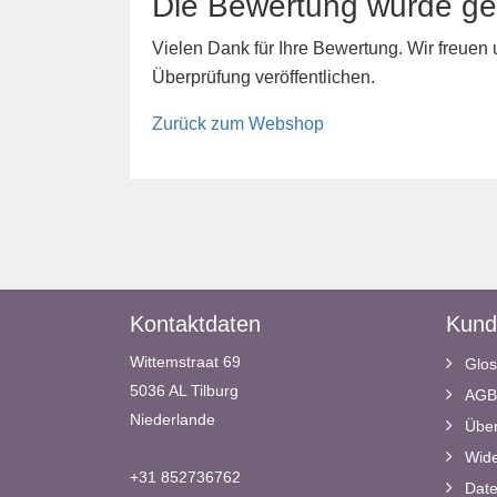
Die Bewertung wurde ge
Vielen Dank für Ihre Bewertung. Wir freuen
Überprüfung veröffentlichen.
Zurück zum Webshop
Kontaktdaten
Kund
Wittemstraat 69
Glos
5036 AL Tilburg
AGB
Niederlande
Über
Wide
+31 852736762
Date