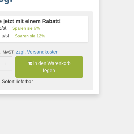
 jetzt mit einem Rabatt!
/st
Sparen sie
6
%
9
p/st
Sparen sie
12
%
zzgl. Versandkosten
l. MwST.
In den Warenkorb
+
legen
 Sofort lieferbar