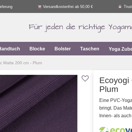
eferung
Versandkostenfrei ab 50,00 €
Trus
Handtuch
Blocke
Bolster
Taschen
Yoga Zub
ic Matte 200 cm - Plum
Ecoyogi 
Plum
Eine PVC-Yogama
bringt. Das Mate
Innen- als auc