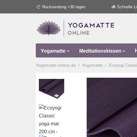
Rücksendung >30 tagen
Schnelle Li
Yogamatte
Meditationskissen
Yogamatte-online.de
Yogamatte
Ecoyogi Class