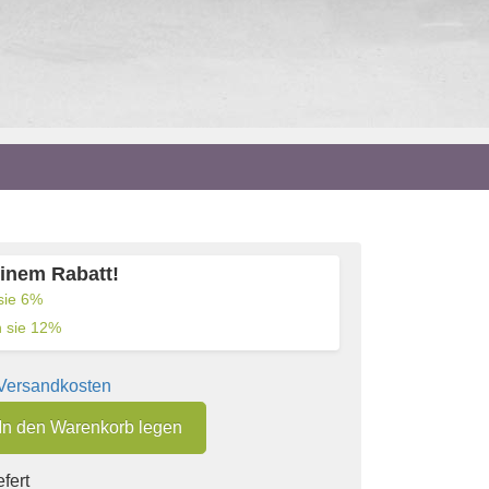
einem Rabatt!
sie
6
%
 sie
12
%
 Versandkosten
In den Warenkorb legen
fert