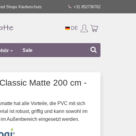
ted Shops Käuferschutz
+31 852736762
DE
ehör
Sale
Classic Matte 200 cm -
tte hat alle Vorteile, die PVC mit sich
rial ist robust, griffig und kann sowohl im
h im Außenbereich eingesetzt werden.