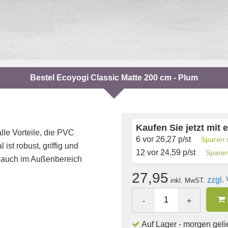
Bestel Ecoyogi Classic Matte 200 cm - Plum
Kaufen Sie jetzt mit 
le Vorteile, die PVC
6 vor
26,27
p/st
Sparen 
 ist robust, griffig und
12 vor
24,59
p/st
Sparen
s auch im Außenbereich
27,95
zzgl.
inkl. MwST.
-
+
Auf Lager - morgen gelie