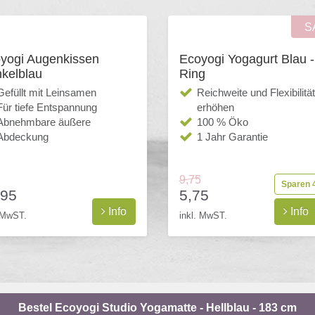
S
yogi Augenkissen
Ecoyogi Yogagurt Blau -
kelblau
Ring
Gefüllt mit Leinsamen
Reichweite und Flexibilität
Für tiefe Entspannung
erhöhen
Abnehmbare äußere
100 % Öko
Abdeckung
1 Jahr Garantie
9,75
Sparen 
,95
5,75
Info
Info
. MwST.
inkl. MwST.
Bestel Ecoyogi Studio Yogamatte - Hellblau - 183 cm