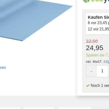
Kaufen Sie
6 vor
23,45
p
12 vor
21,9
32,50
24,95
Sparen sie 7
zzg
inkl. MwST.
-
Noch 1 ver