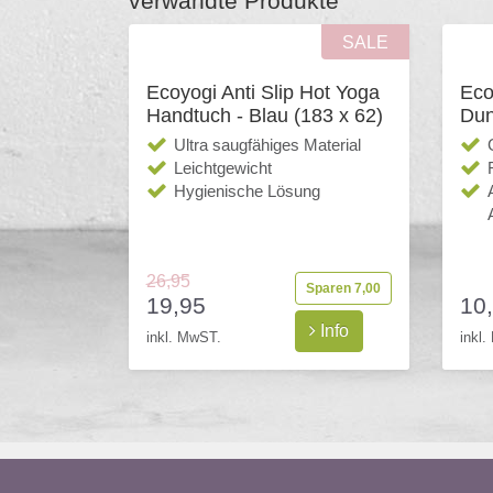
verwandte Produkte
SALE
Ecoyogi Anti Slip Hot Yoga
Eco
Handtuch - Blau (183 x 62)
Dun
Ultra saugfähiges Material
Leichtgewicht
Hygienische Lösung
26,95
Sparen 7,00
19,95
10
Info
inkl. MwST.
inkl