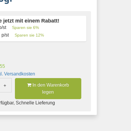
 jetzt mit einem Rabatt!
/st
Sparen sie
6
%
5
p/st
Sparen sie
12
%
,55
l. Versandkosten
In den Warenkorb
+
legen
fügbar, Schnelle Lieferung