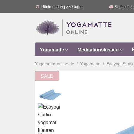
Rücksendung >30 tagen
Schnelle Li
Yogamatte
Meditationskissen
Yogamatte-online.de
Yogamatte
Ecoyogi Studi
SALE