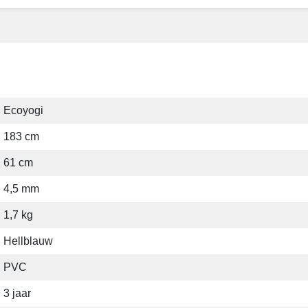
Ecoyogi
183 cm
61 cm
4,5 mm
1,7 kg
Hellblauw
PVC
3 jaar