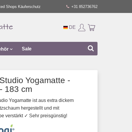
ted Shops Käuferschutz
+31 852736762
DE
ehör
Sale
Studio Yogamatte -
 - 183 cm
dio Yogamatte ist aus extra dickem
zschaum hergestellt und mit
 verstärkt ✓ Sehr preisgünstig!