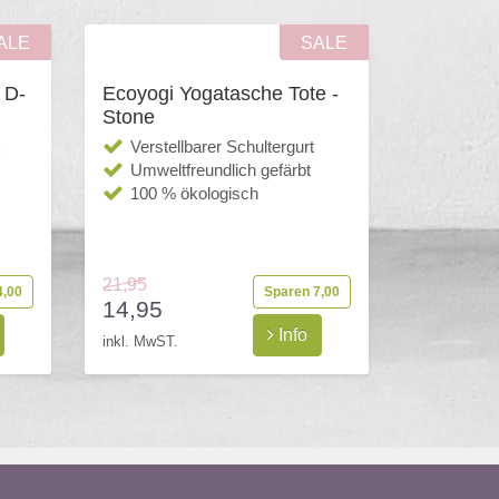
ALE
SALE
 D-
Ecoyogi Yogatasche Tote -
Stone
Verstellbarer Schultergurt
Umweltfreundlich gefärbt
100 % ökologisch
21,95
4,00
Sparen 7,00
14,95
Info
inkl. MwST.