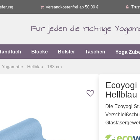
eferung
Versandkostenfrei ab 50,00 €
Trus
Handtuch
Blocke
Bolster
Taschen
Yoga Zub
o Yogamatte - Hellblau - 183 cm
Ecoyogi 
Hellblau
Die Ecoyogi Stu
Verschleißschut
Glasfasergewebe