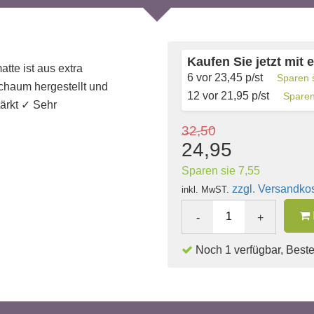
Kaufen Sie jetzt mit 
tte ist aus extra
6 vor
23,45
p/st
Sparen 
chaum hergestellt und
12 vor
21,95
p/st
Sparen
ärkt ✓ Sehr
32,50
24,95
Sparen sie 7,55
zzgl. Versandko
inkl. MwST.
-
+
Noch 1 verfügbar, Bestel