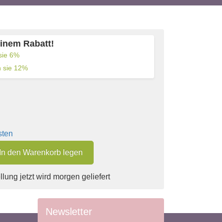
einem Rabatt!
sie
6
%
 sie
12
%
sten
In den Warenkorb legen
lung jetzt wird morgen geliefert
Newsletter