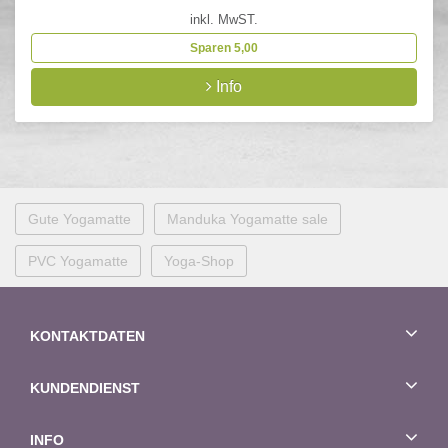
inkl. MwST.
Sparen 5,00
Info
Gute Yogamatte
Manduka Yogamatte sale
PVC Yogamatte
Yoga-Shop
KONTAKTDATEN
KUNDENDIENST
INFO