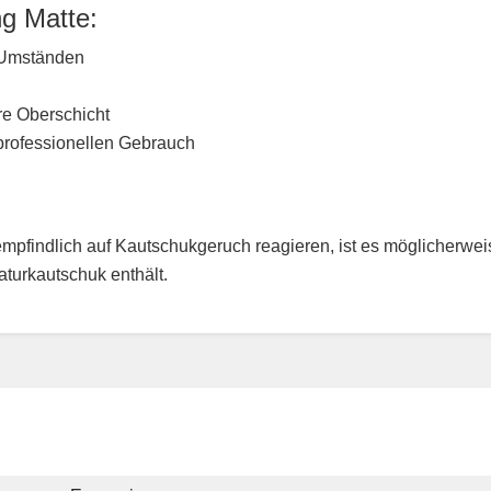
g Matte:
n Umständen
ere Oberschicht
 professionellen Gebrauch
empfindlich auf Kautschukgeruch reagieren, ist es möglicherwei
aturkautschuk enthält.