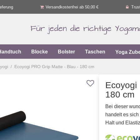
eferung
Versandkostenfrei ab 50,00 €
Trus
Handtuch
Blocke
Bolster
Taschen
Yoga Zub
yogi
Ecoyogi PRO Grip Matte - Blau - 180 cm
Ecoyogi 
180 cm
Bei dieser wun
handelt es sich
Halt und Elastizi