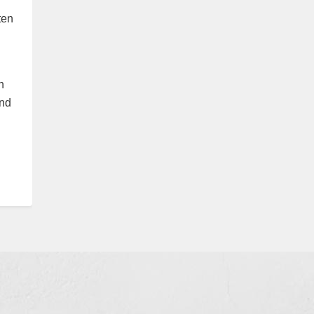
ten
n
und