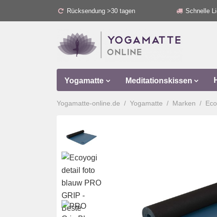
Rücksendung >30 tagen
Schnelle Li
Yogamatte
Meditationskissen
Yogamatte-online.de
Yogamatte
Marken
Eco