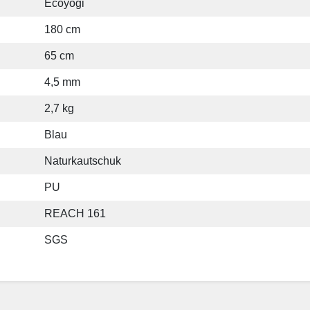
Ecoyogi
180 cm
65 cm
4,5 mm
2,7 kg
Blau
Naturkautschuk
PU
REACH 161
SGS