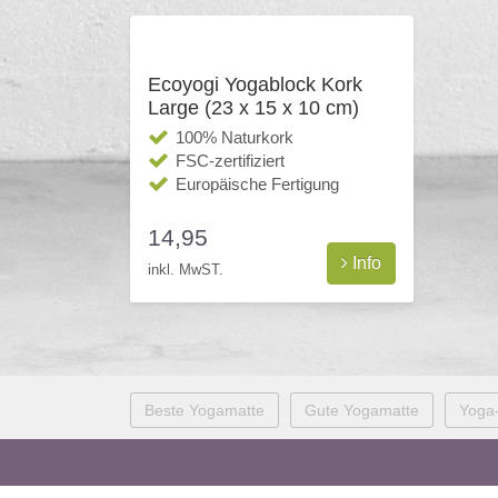
Ecoyogi Yogablock Kork
Large (23 x 15 x 10 cm)
100% Naturkork
FSC-zertifiziert
Europäische Fertigung
14,95
Info
inkl. MwST.
Beste Yogamatte
Gute Yogamatte
Yoga