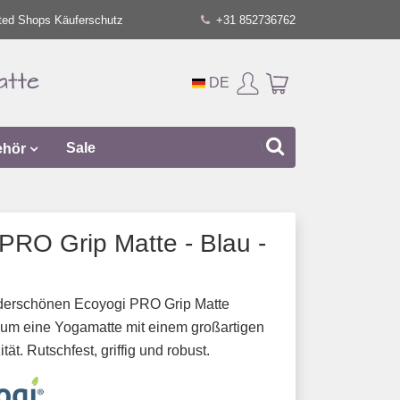
ted Shops Käuferschutz
+31 852736762
DE
ehör
Sale
PRO Grip Matte - Blau -
derschönen Ecoyogi PRO Grip Matte
 um eine Yogamatte mit einem großartigen
tät. Rutschfest, griffig und robust.