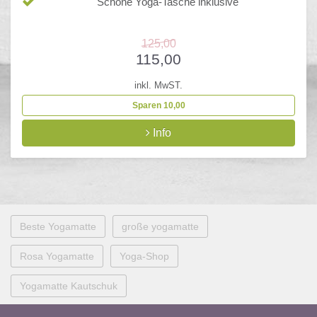
Schöne Yoga-Tasche inklusive
125,00
115,00
inkl. MwST.
Sparen 10,00
Info
Beste Yogamatte
große yogamatte
Rosa Yogamatte
Yoga-Shop
Yogamatte Kautschuk