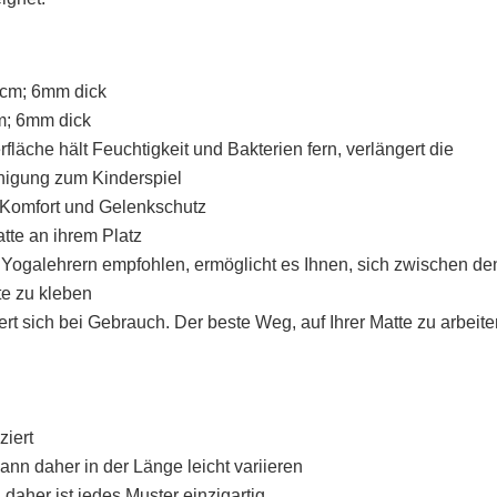
6cm; 6mm dick
cm; 6mm dick
läche hält Feuchtigkeit und Bakterien fern, verlängert die
gung zum Kinderspiel
n Komfort und Gelenkschutz
tte an ihrem Platz
von Yogalehrern empfohlen, ermöglicht es Ihnen, sich zwischen de
e zu kleben
ert sich bei Gebrauch. Der beste Weg, auf Ihrer Matte zu arbeite
iert
ann daher in der Länge leicht variieren
 daher ist jedes Muster einzigartig