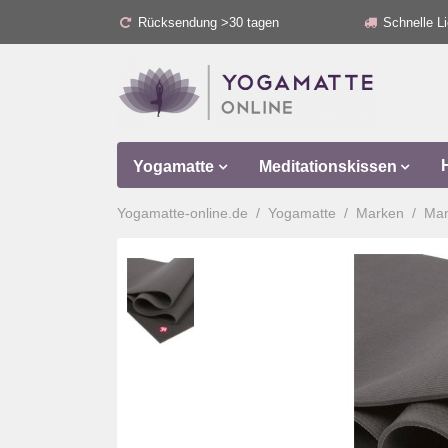
Rücksendung >30 tagen
Schnelle Li
Yogamatte
Meditationskissen
Yogamatte-online.de
Yogamatte
Marken
Ma