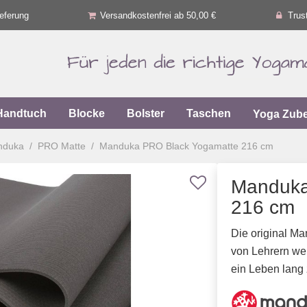
eferung
Versandkostenfrei ab 50,00 €
Trus
Handtuch
Blocke
Bolster
Taschen
Yoga Zub
nduka
PRO Matte
Manduka PRO Black Yogamatte 216 cm
Manduka
216 cm
Die original M
von Lehrern wel
ein Leben lang 