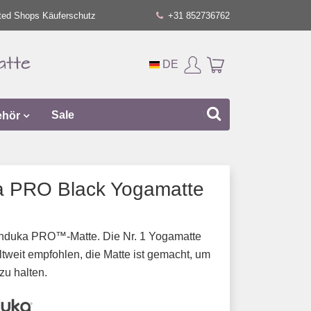
ted Shops Käuferschutz
+31 852736762
DE
ehör
Sale
 PRO Black Yogamatte
anduka PRO™-Matte. Die Nr. 1 Yogamatte
tweit empfohlen, die Matte ist gemacht, um
zu halten.