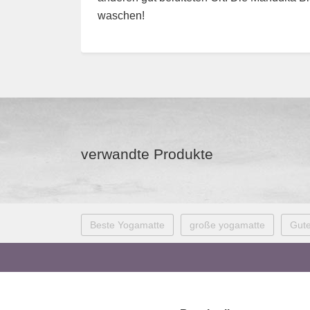
waschen!
verwandte Produkte
Beste Yogamatte
große yogamatte
Gut