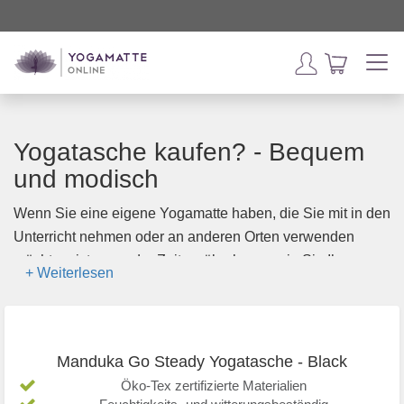
Yogatasche kaufen? - Bequem
und modisch
Wenn Sie eine eigene Yogamatte haben, die Sie mit in den
Unterricht nehmen oder an anderen Orten verwenden
möchten, ist es an der Zeit zu überlegen, wie Sie Ihre
Yogamatte mitnehmen. Manche Menschen rollen ihre
Matte zusammen und klemmen sie unter den Arm, andere
tragen sie mit einem Yogagurt, und die große Mehrheit
entscheidet sich für eine Yogatasche. Der große Vorteil
Manduka Go Steady Yogatasche - Black
einer Yogatasche ist, dass die Tasche auch Platz für z.B.
Öko-Tex zertifizierte Materialien
eine Wasserflasche und sogar ein Yoga-Bolster bietet.