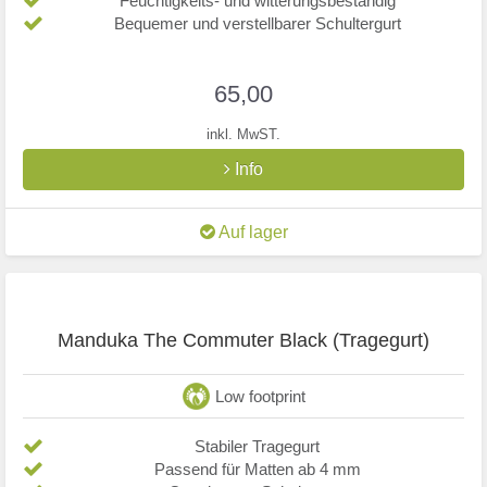
Feuchtigkeits- und witterungsbeständig
Bequemer und verstellbarer Schultergurt
Warten Sie nicht länger und kaufen Sie Ihre Yogatasche in
unserem Webshop!
65,00
inkl. MwST.
Info
Auf lager
Manduka The Commuter Black (Tragegurt)
Low footprint
Stabiler Tragegurt
Passend für Matten ab 4 mm